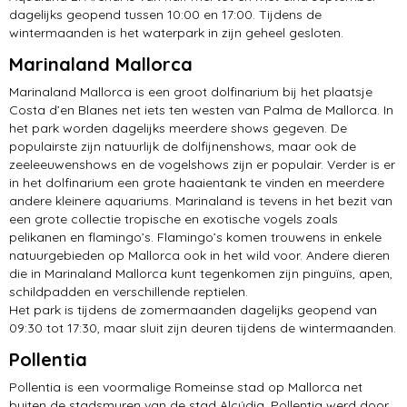
dagelijks geopend tussen 10:00 en 17:00. Tijdens de
wintermaanden is het waterpark in zijn geheel gesloten.
Marinaland Mallorca
Marinaland Mallorca is een groot dolfinarium bij het plaatsje
Costa d’en Blanes net iets ten westen van Palma de Mallorca. In
het park worden dagelijks meerdere shows gegeven. De
populairste zijn natuurlijk de dolfijnenshows, maar ook de
zeeleeuwenshows en de vogelshows zijn er populair. Verder is er
in het dolfinarium een grote haaientank te vinden en meerdere
andere kleinere aquariums. Marinaland is tevens in het bezit van
een grote collectie tropische en exotische vogels zoals
pelikanen en flamingo’s. Flamingo’s komen trouwens in enkele
natuurgebieden op Mallorca ook in het wild voor. Andere dieren
die in Marinaland Mallorca kunt tegenkomen zijn pinguïns, apen,
schildpadden en verschillende reptielen.
Het park is tijdens de zomermaanden dagelijks geopend van
09:30 tot 17:30, maar sluit zijn deuren tijdens de wintermaanden.
Pollentia
Pollentia is een voormalige Romeinse stad op Mallorca net
buiten de stadsmuren van de stad Alcúdia. Pollentia werd door