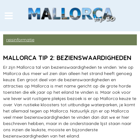
stranden & baaien
reisinformatie
bezienswaardigheden
MALLORCA TIP 2: BEZIENSWAARDIGHEDEN
vakantie
Er zijn Mallorca tal van bezienswaardigheden te vinden. Wie op
Mallorca dus meer wil zien dan alleen het strand heeft genoeg
eten & drinken
keuze. Een groot deel van de bezienswaardigheden en
attracties op Mallorca is met name gericht op de grote horde
dorpen & plaatsen
toeristen die elk jaar op het eiland te vinden is. Maar ook voor
wie liever wat rustigere plekjes bezoek is er op Mallorca keuze te
met kinderen
over. Van rustieke kloosters tot uitbundige waterparken, je komt
het allemaal tegen op Mallorca. Natuurlijk zijn er op Mallorca
sportief
veel meer bezienswaardigheden te vinden dan dat we er hier
beschreven hebben, maar in de onderstaande lijst staan naar
ons inzien de leukste, mooiste en bijzonderste
uitgaan
bezienswaardigheden van het eiland.