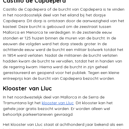
Castillo de Capdepera
Castillo de Capdepera of de burcht van Capdepera is te vinden
in het noordoostelijk deel van het eiland bij het dorpje
Capdepera. Dit dorp is ontstaan door de aanwezigheid van het
kasteel. Deze burcht is gebouwd om de zeestraat tussen
Mallorca en Menorca te verdedigen. In de zestiende eeuw
stonden er 125 huizen binnen de muren van de burcht. In de
eeuwen die volgden werd het dorp steeds groter. In de
achttiende eeuw werd de burcht een militair bolwerk totdat het
in 1854 werd verlaten. Nadat de militairen de burcht verlaten
hadden kwam de burcht te vervallen, totdat het in handen van
de regering kwam. Hierna werd de burcht in zijn geheel
gerestaureerd en geopend voor het publiek. Tegen een kleine
entreeprijs kan de burcht van Capdepera bezocht worden.
Klooster van Lluc
In het noordwestelijk deel van Mallorca in de Serra de
Tramuntana ligt het
klooster van Lluc
. Dit klooster kan het
gehele jaar gratis bezocht worden. Er worden alleen wel
behoorlijk parkeertarieven gevraagd.
Het klooster van Lluc staat al achthonderd jaar bekend als een