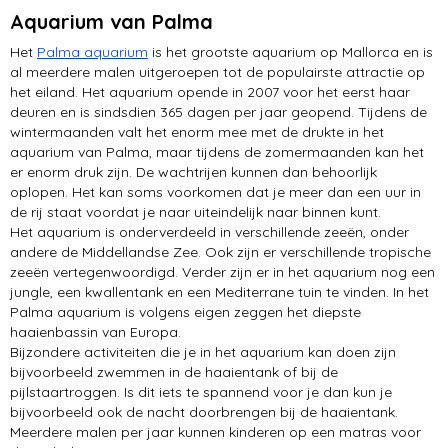
natuurparken
Aquarium van Palma
Het
Palma aquarium
Palma de Mallorca
is het grootste aquarium op Mallorca en is
al meerdere malen uitgeroepen tot de populairste attractie op
het eiland. Het aquarium opende in 2007 voor het eerst haar
deuren en is sindsdien 365 dagen per jaar geopend. Tijdens de
wintermaanden valt het enorm mee met de drukte in het
aquarium van Palma, maar tijdens de zomermaanden kan het
er enorm druk zijn. De wachtrijen kunnen dan behoorlijk
oplopen. Het kan soms voorkomen dat je meer dan een uur in
de rij staat voordat je naar uiteindelijk naar binnen kunt.
Het aquarium is onderverdeeld in verschillende zeeën, onder
andere de Middellandse Zee. Ook zijn er verschillende tropische
zeeën vertegenwoordigd. Verder zijn er in het aquarium nog een
jungle, een kwallentank en een Mediterrane tuin te vinden. In het
Palma aquarium is volgens eigen zeggen het diepste
haaienbassin van Europa.
Bijzondere activiteiten die je in het aquarium kan doen zijn
bijvoorbeeld zwemmen in de haaientank of bij de
pijlstaartroggen. Is dit iets te spannend voor je dan kun je
bijvoorbeeld ook de nacht doorbrengen bij de haaientank.
Meerdere malen per jaar kunnen kinderen op een matras voor