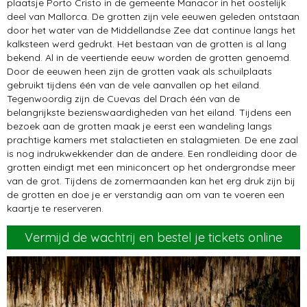
plaatsje Porto Cristo in de gemeente Manacor in het oostelijk
deel van Mallorca. De grotten zijn vele eeuwen geleden ontstaan
door het water van de Middellandse Zee dat continue langs het
kalksteen werd gedrukt. Het bestaan van de grotten is al lang
bekend. Al in de veertiende eeuw worden de grotten genoemd.
Door de eeuwen heen zijn de grotten vaak als schuilplaats
gebruikt tijdens één van de vele aanvallen op het eiland.
Tegenwoordig zijn de Cuevas del Drach één van de
belangrijkste bezienswaardigheden van het eiland. Tijdens een
bezoek aan de grotten maak je eerst een wandeling langs
prachtige kamers met stalactieten en stalagmieten. De ene zaal
is nog indrukwekkender dan de andere. Een rondleiding door de
grotten eindigt met een miniconcert op het ondergrondse meer
van de grot. Tijdens de zomermaanden kan het erg druk zijn bij
de grotten en doe je er verstandig aan om van te voeren een
kaartje te reserveren.
Vermijd de wachtrij en bestel je tickets online