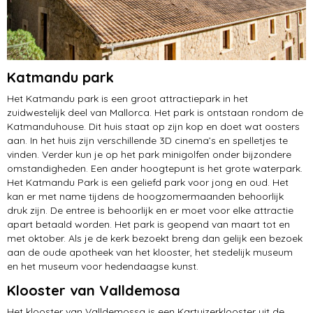
Katmandu park
Het Katmandu park is een groot attractiepark in het
zuidwestelijk deel van Mallorca. Het park is ontstaan rondom de
Katmanduhouse. Dit huis staat op zijn kop en doet wat oosters
aan. In het huis zijn verschillende 3D cinema’s en spelletjes te
vinden. Verder kun je op het park minigolfen onder bijzondere
omstandigheden. Een ander hoogtepunt is het grote waterpark.
Het Katmandu Park is een geliefd park voor jong en oud. Het
kan er met name tijdens de hoogzomermaanden behoorlijk
druk zijn. De entree is behoorlijk en er moet voor elke attractie
apart betaald worden. Het park is geopend van maart tot en
met oktober. Als je de kerk bezoekt breng dan gelijk een bezoek
aan de oude apotheek van het klooster, het stedelijk museum
en het museum voor hedendaagse kunst.
Klooster van Valldemosa
Het klooster van Valldemossa is een Kartuizerklooster uit de